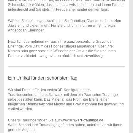
Ihnen steht der schönste Tag im Leben bevor? Dann sollten Sie auch ein
Schmuckstück wählen, das die Liebe zwischen Ihnen und Ihrem Partner
unterstreicht und Sie stets mit Freude aneinander denken lässt.
Wählen Sie bei uns aus schlichten Schönheiten, Diamanten besetzten
Juwelen und vielem mehr. Für Sie und für Ihn führen wir ein breites
Angebot an Eheringen.
Natürlich übernehmen wir auch Ihre ganz persönliche Gravur der
Eheringe. Vom Datum des Hochzeitstages angefangen, über Ihre
Namen oder ganz spezielle Wünsche der Gravur, die Sie und Ihren
Partner verbindet – wir gravieren pünktlich und zuverlässig.
Ein Unikat für den schönsten Tag
Wir sind Partner für den ersten 3D-Konfigurator des
Traditionsunternehmens Schwarz, mit dem ein Paar seine Trauringe
selbst gestalten kann. Das Material, das Profil, die Breite, einen
möglichen Steinbesatz oder Muster und Gravur können frei gewählt und
variiert werden.
Unsere Trauringe finden Sie auf
www.schwarz-trauringe.de
Wenn Sie dort Ihre Traumringe gefunden haben, unter­breiten wir Ihnen
gern ein Angebot.